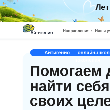
Лет
Направления
Наши у
Айтигенио — онлайн-школ
поколения
Помогаем 
найти себя
своих цел