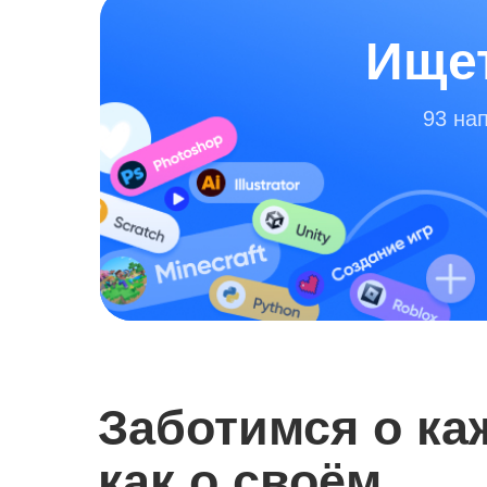
Ищет
93 на
Заботимся о ка
как о своём