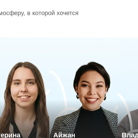
мосферу, в которой хочется
катерина
Айжан
Вл
-Петербургский институт ДПО
Член Ассоциации когнитивно-
БГТУ, 
ология и психотерапия)
бихевиоральных терапевтов
систем
2 высших образования: КПТ-
Специа
 частную практику с 2022 года
терапевт (МГУ им. Ломоносова),
HTML+C
схема-терапевт (МИСТ)
разраб
иализируется на
Ведущий специалист школы
С 2017 
риентации и развитии soft skills у
стков
могаем найти свой уникальный
Создаем среду, где детям
терина
Айжан
Вла
путь. Учим детей слышать свои
безопасно быть собой. Укрепляем
профе