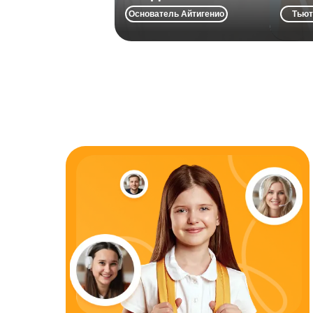
ключи к мотивации, чтобы учёба
Основатель Айтигенио
Тьют
приносила радость и результат.