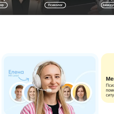
желания, ставить цели и быть
отношения в семье и помогаем
соз
ор
Психолог
Заведу
самостоятельными.
решать трудности в учёбе.
Ме
Псих
пом
ситу