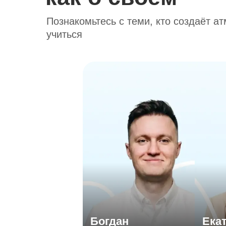
Познакомьтесь с теми, кто создаёт ат
учиться
Богдан
Е
Создал международную онлайн-
Санкт
школу для детей
(псих
Внедряет современные методики
Ведёт
с упором на индивидуальный подход
Блогер, подкаст-ведущий и ментор
Спец
авторских интенсивов
профо
подро
Мы школа, где личность ребёнка —
По
Богдан
Ека
главный ориентир. Подбираем