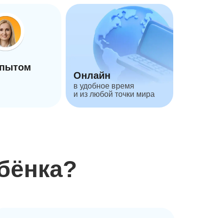
опытом
Онлайн
в удобное время
и из любой точки мира
бёнка?