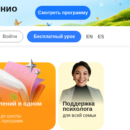
енио
Смотреть программу
!
Войти
Бесплатный урок
EN
ES
лений в одном
Поддержка
психолога
для всей семьи
на до школы
х программ