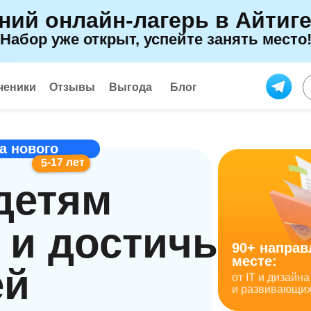
ний онлайн-лагерь в Айтиг
Набор уже открыт, успейте занять место
ченики
Отзывы
Выгода
Блог
а нового
5-17 лет
детям
 и достичь
90+ направ
месте:
ей
от IT и дизай
и развивающи