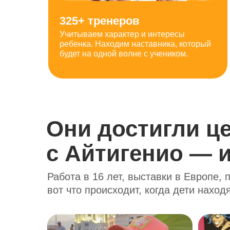
325+ тренеров
Учитываем характер и интересы
ребенка. Находим наставника, который
будет на одной волне с учеником.
Они достигли ц
с Айтигенио — и
Работа в 16 лет, выставки в Европе,
вот что происходит, когда дети наход