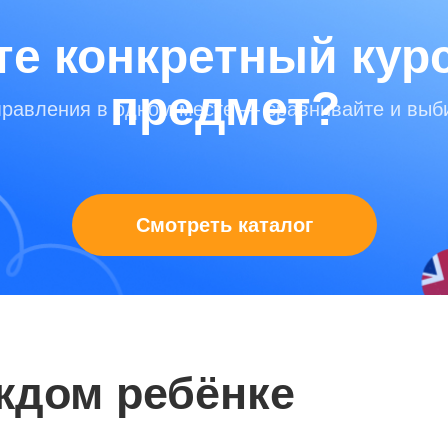
е конкретный кур
предмет?
правления в одном месте — сравнивайте и выб
Смотреть каталог
ждом ребёнке