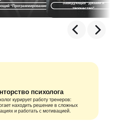
без
давать свои проекты, осваивая
себя через современные цифровые
Заведующая “Дизайн и
Заведую
ющий “Программирование”
алгоритмы и код.
инструменты.
творчество”
нторство психолога
олог курирует работу тренеров:
огает находить решение в сложных
ациях и работать с мотивацией.