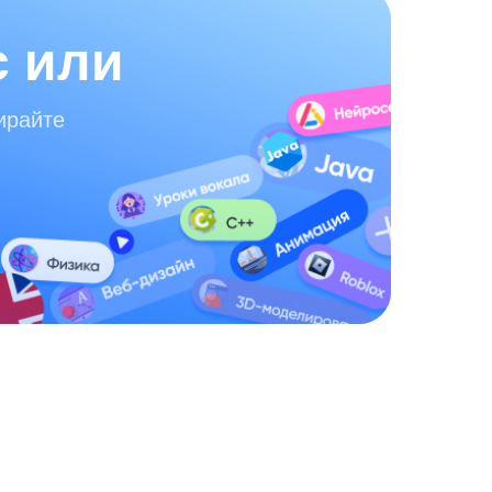
с или
ирайте