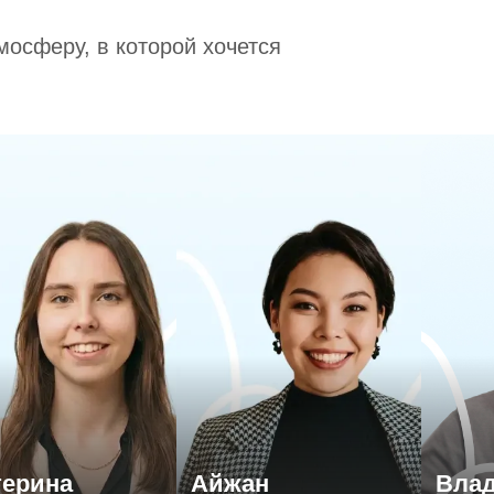
мосферу, в которой хочется
катерина
Айжан
Вл
-Петербургский институт ДПО
Член Ассоциации когнитивно-
БГТУ, 
ология и психотерапия)
бихевиоральных терапевтов
систем
2 высших образования: КПТ-
Специа
 частную практику с 2022 года
терапевт (МГУ им. Ломоносова),
HTML+C
схема-терапевт (МИСТ)
разраб
иализируется на
Ведущий специалист школы
С 2017 
риентации и развитии soft skills у
стков
могаем найти свой уникальный
Создаем среду, где детям
терина
Айжан
Вла
путь. Учим детей слышать свои
безопасно быть собой. Укрепляем
профе