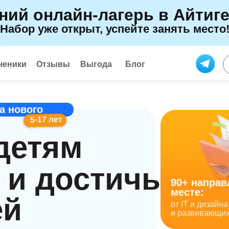
ний онлайн-лагерь в Айтиг
Набор уже открыт, успейте занять место
ченики
Отзывы
Выгода
Блог
а нового
5-17 лет
детям
 и достичь
90+ направ
месте:
ей
от IT и дизай
и развивающи