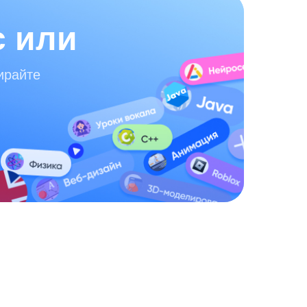
с или
ирайте