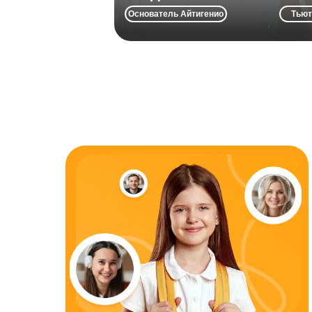
ключи к мотивации, чтобы учёба
Основатель Айтигенио
Тьют
приносила радость и результат.