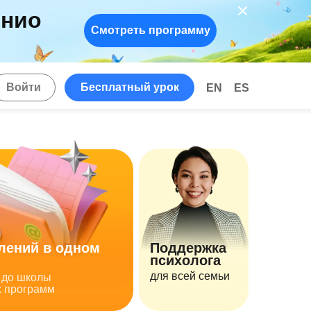
енио
Смотреть программу
!
Войти
Бесплатный урок
EN
ES
лений в одном
Поддержка
психолога
для всей семьи
на до школы
х программ