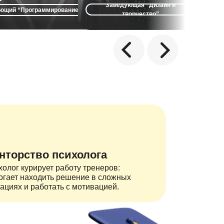
без
давать свои проекты, осваивая
себя через современные цифровые
Заведующая “Дизайн и
Заведую
ющий “Программирование”
алгоритмы и код.
инструменты.
творчество”
нторство психолога
олог курирует работу тренеров:
огает находить решение в сложных
ациях и работать с мотивацией.