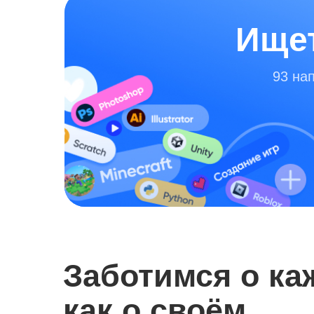
Ищет
93 на
Заботимся о ка
как о своём