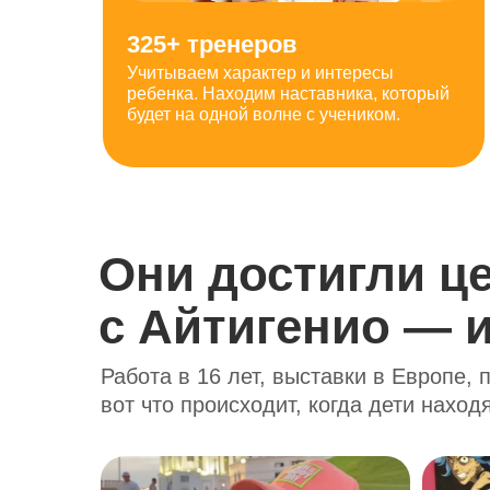
325+ тренеров
Учитываем характер и интересы
ребенка. Находим наставника, который
будет на одной волне с учеником.
Они достигли ц
с Айтигенио — и
Работа в 16 лет, выставки в Европе,
вот что происходит, когда дети наход