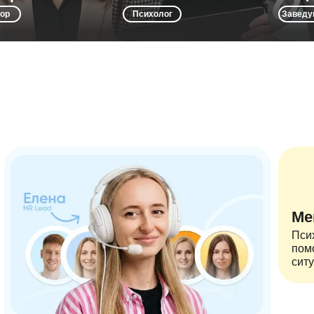
желания, ставить цели и быть
отношения в семье и помогаем
соз
ор
Психолог
Заведу
самостоятельными.
решать трудности в учёбе.
Ме
Псих
пом
ситу