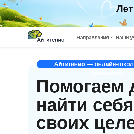
Лет
Направления
Наши у
Айтигенио — онлайн-школ
поколения
Помогаем 
найти себя
своих цел