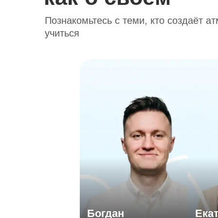
Познакомьтесь с теми, кто создаёт ат
учиться
Богдан
Е
Создал международную онлайн-
Санкт
школу для детей
(псих
Внедряет современные методики
Ведёт
с упором на индивидуальный подход
Блогер, подкаст-ведущий и ментор
Спец
авторских интенсивов
профо
подро
Мы школа, где личность ребёнка —
По
Богдан
Ека
главный ориентир. Подбираем