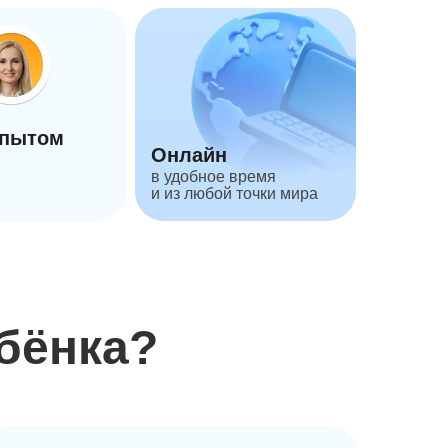
опытом
Онлайн
в удобное время
и из любой точки мира
бёнка?