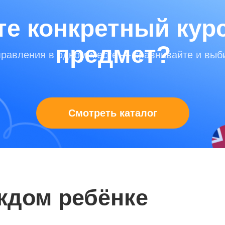
е конкретный кур
предмет?
правления в одном месте — сравнивайте и выб
Смотреть каталог
ждом ребёнке