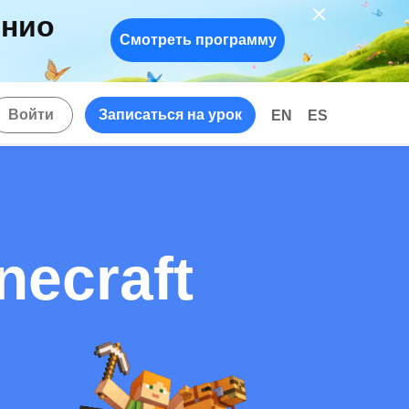
енио
Смотреть программу
!
Войти
Записаться на урок
EN
ES
ecraft