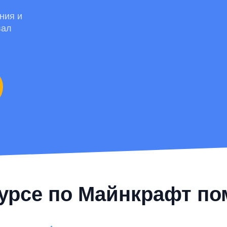
ния и
вал
курсе по Майнкрафт по