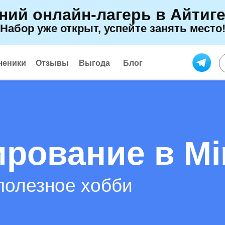
ний онлайн-лагерь в Айтиг
Набор уже открыт, успейте занять место
ченики
Отзывы
Выгода
Блог
рование в Min
полезное хобби