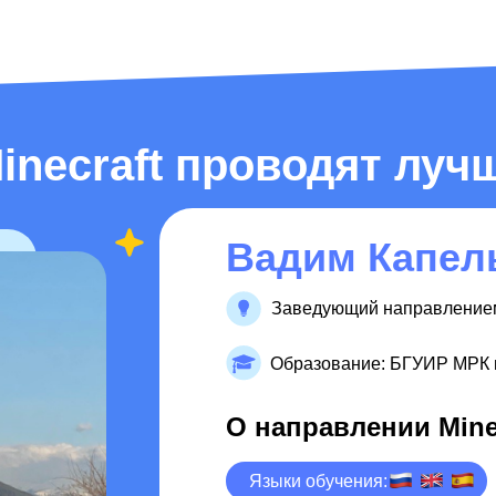
inecraft проводят лу
Вадим Капел
Заведующий направлением
Образование: БГУИР МРК 
О направлении Mine
Языки обучения: ru eng es