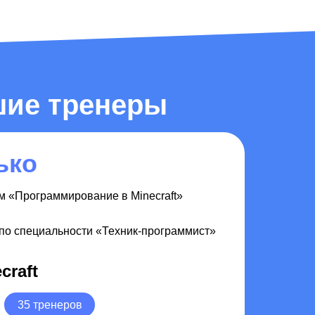
чшие тренеры
ько
 «Программирование в Minecraft»
по специальности «Техник-программист»
craft
35 тренеров