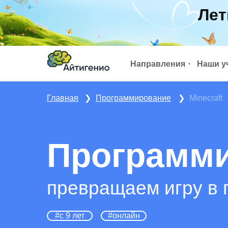
Лет
Направления
Наши у
Главная
❯
Программирование
❯
Minecraft
Программи
превращаем игру в 
#с 9 лет
#онлайн