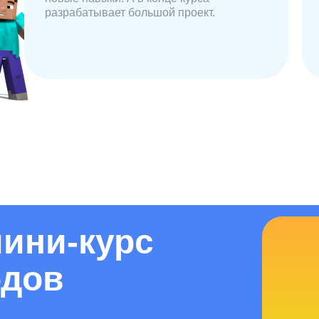
разрабатывает большой проект.
ини-курс
5
одов
Тренер всегда на связи