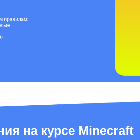
Тренер Айтигенио — не просто учитель,
а наставник. Поэтому он уделяет время
обратной связи: после каждого урока вы
им правилам:
будете получать отзыв о прогрессе
елые
ребенка. Вместе с тренером вы сможете
 в
обсуждать путь развития ребенка, чтобы
учебы была эффективно и комфортной.
ия на курсе Minecraft