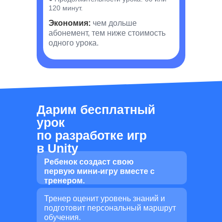
120 минут.
Экономия:
чем дольше
абонемент, тем ниже стоимость
одного урока.
Дарим бесплатный
урок
по разработке игр
в Unity
Ребенок создаст свою
первую мини-игру вместе с
тренером.
Тренер оценит уровень знаний и
подготовит персональный маршрут
обучения.