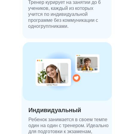
Тренер курирует на занятии до 6
проекты. Он научится собирать
пол
учеников, каждый из которых
полноценную игру, от идеи до готового
вра
учится по индиви­дуальной
результата.
программе без ком­муникации с
Ито
одно­группниками.
мод
Создаст проекты: Fruit Ninja, RPG,
кру
Черный рыцарь, Змейка.
ком
раз
раз
Соз
Индивидуальный
Ребенок занимается в своем темпе
один на один с тренером. Идеально
для подготовки к экзаменам,