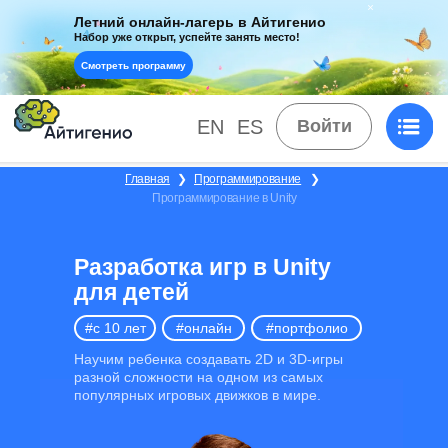
Летний онлайн-лагерь в Айтигенио
Набор уже открыт, успейте занять место!
Смотреть программу
EN
ES
Войти
Главная
❯
Программирование
❯
Программирование в Unity
Разработка игр в Unity
для детей
#c 10 лет
#онлайн
#портфолио
Научим ребенка создавать 2D и 3D-игры
разной сложности на одном из самых
популярных игровых движков в мире.