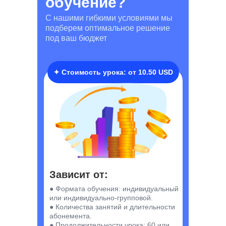
обучение?
С нашими гибкими условиями мы
подберем оптимальное решение
под ваш бюджет
✦ Стоимость урока: от
10.50 USD
Зависит от:
● Формата обучения: индивидуальный
или индивидуально-групповой.
● Количества занятий и длительности
абонемента.
● Продолжительности урока: 60 или