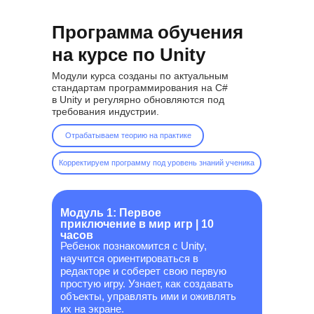
Программа обучения
на курсе по Unity
Модули курса созданы по актуальным
стандартам программирования на C#
в Unity и регулярно обновляются под
требования индустрии.
Отрабатываем теорию на практике
Андрей Быков
Корректируем программу под уровень знаний ученика
4+ лет стаж работы с детьми
Объясняю сложное простым языком.
Не просто пишем код — разбираемся,
Модуль 1: Первое
как он работает. Так ребенок создает
приключение в мир игр | 10
игру мечты с нуля.
часов
Ребенок познакомится с Unity,
научится ориентироваться в
редакторе и соберет свою первую
простую игру. Узнает, как создавать
объекты, управлять ими и оживлять
их на экране.