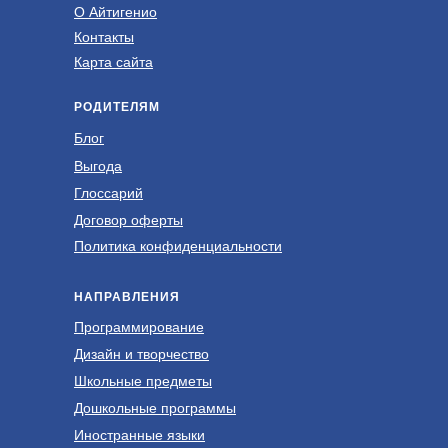
О Айтигенио
Контакты
Карта сайта
c 10 лет
c
Scratch ❯
Ti
РОДИТЕЛЯМ
ммирования и
Изучение базовых принципов
Со
Блог
 в игре
программирования
ра
пр
Выгода
Глоссарий
Договор оферты
Политика конфиденциальности
НАПРАВЛЕНИЯ
Программирование
Дизайн и творчество
Школьные предметы
Дошкольные программы
Иностранные языки