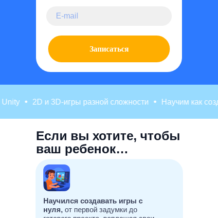
Записаться
ity
2D и 3D-игры разной сложности
Научим как созда
Если вы хотите, чтобы
ваш ребенок…
Научился создавать игры с
нуля,
от первой задумки до