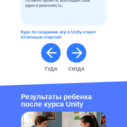
готового проекта, воплощая свои
идеи в реальность.
Курс по созданию игр в Unity станет
отличным стартом!
ТУДА
СЮДА
Результаты ребенка
после курса Unity
Освоил язык программирования C#,
Собрал собстве