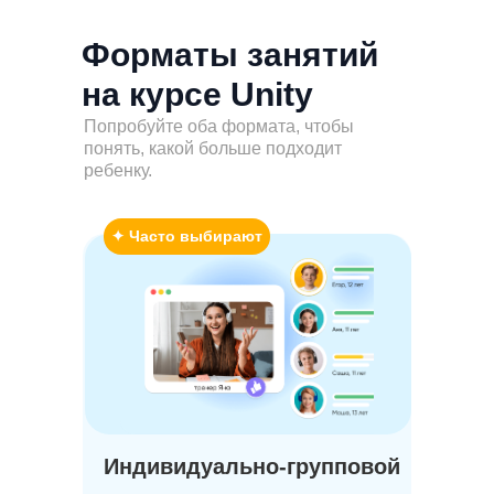
Форматы занятий
на курсе Unity
Попробуйте оба формата, чтобы
понять, какой больше подходит
ребенку.
✦ Часто выбирают
Мо
Модуль 6: Сам себе
нач
разработчик | 8-10 часов
Индивидуально-групповой
В этом модуле ребенок создаст
За
более цельные, законченные
про