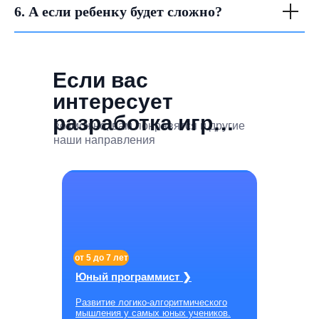
6. А если ребенку будет сложно?
Если вас
интересует
разработка игр…
возможно, вам понравятся и другие
наши направления
от 5 до 7 лет
Юный программист ❯
Развитие логико-алгоритмического
мышления у самых юных учеников.