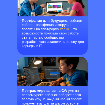
который входит в топ-5 самых
добавил их в п
востребованных в мире.
профессиональн
Портфолио для будущего:
ребенок
соберет портфолио и загрузит
проекты на платформу
itch.io
. Это
возможность показать свои работы,
стать частью сообщества
разработчиков и заложить основу для
карьеры в IT.
Программирование на С#:
уже на
первом уроке ребенок соберет свою
первую игру. И каждый новый проект
поможет ему шаг за шагом освоить