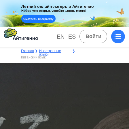
Летний онлайн-лагерь в Айтигенио
Набор уже открыт, успейте занять место!
Смотреть программу
EN
ES
Войти
Главная
❯
Иностранные
❯
языки
Китайский язык