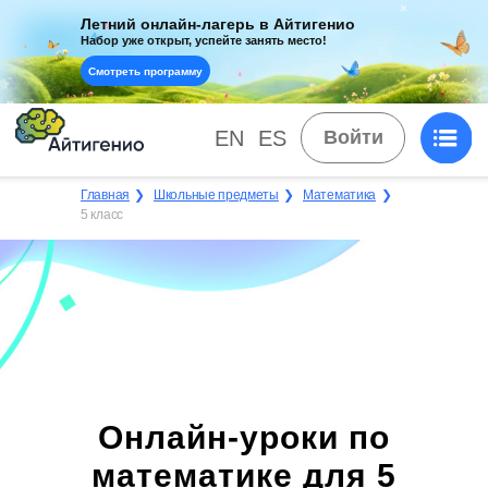
Летний онлайн-лагерь в Айтигенио
Набор уже открыт, успейте занять место!
Смотреть программу
EN
ES
Войти
Главная
❯
Школьные предметы
❯
Математика
❯
5 класс
Онлайн-уроки по
математике для 5