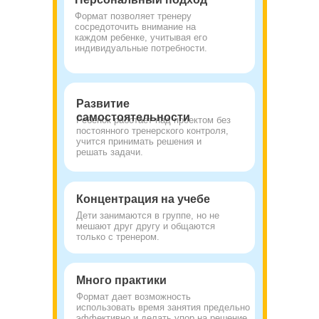
Формат позволяет тренеру
сосредоточить внимание на
каждом ребенке, учитывая его
индивидуальные потребности.
Развитие
самостоятельности
Ребенок работает над проектом без
постоянного тренерского контроля,
учится принимать решения и
решать задачи.
Концентрация на учебе
Дети занимаются в группе, но не
мешают друг другу и общаются
только с тренером.
Много практики
Формат дает возможность
использовать время занятия предельно
эффективно и делать упор на решение