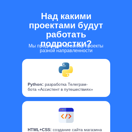
Над какими
проектами будут
работать
подростки?
Мы предложим на выбор проекты
разной направленности
Python:
разработка Телеграм-
бота «Ассистент в путешествиях»
HTML+CSS:
создание сайта магазина