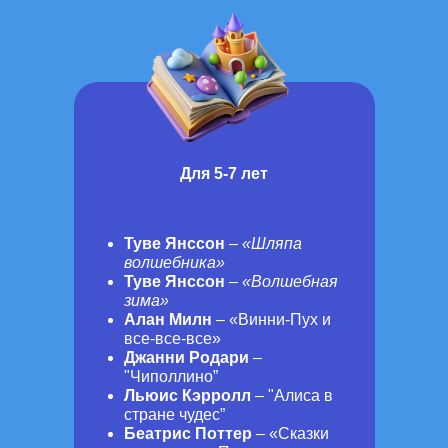
Для 5-7 лет
Туве Янссон
–
«Шляпа
волшебника»
Туве Янссон
–
«Волшебная
зима»
Алан Милн
– «Винни-Пух и
все-все-все»
Джанни Родари
–
"Чиполлино”
Льюис Кэрролл
– "Алиса в
стране чудес”
Беатрис Поттер
– «Сказки