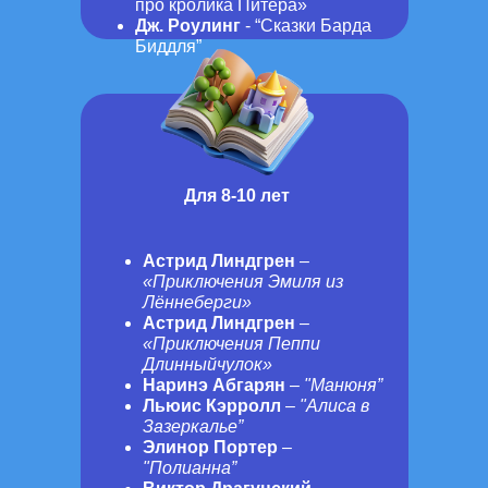
про кролика Питера»
Дж. Роулинг
- “Сказки Барда
Биддля”
Для 8-10 лет
Астрид Линдгрен
–
«Приключения Эмиля из
Лённеберги»
Астрид Линдгрен
–
«Приключения Пеппи
Длинныйчулок»
Наринэ Абгарян
–
"Манюня”
Льюис Кэрролл
–
"Алиса в
Зазеркалье”
Элинор Портер
–
"Полианна”