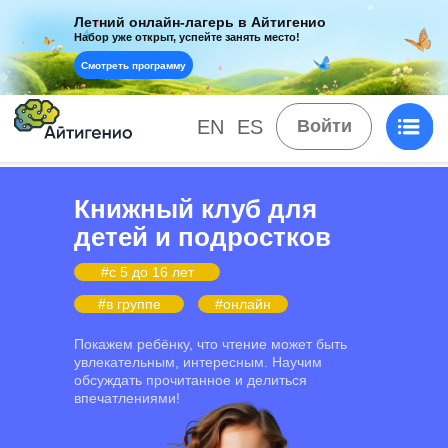
Летний онлайн-лагерь в Айтигенио
Набор уже открыт, успейте занять место!
Смотреть программу
EN
ES
Войти
Книжный клуб для
детей и подростков
#c 5 до 16 лет
#в группе
#онлайн
Покажем ребёнку, что чтение может быть
увлекательным, интересным. Научим
обсуждать прочитанное и делиться
впечатлениями!