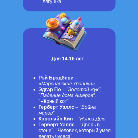
лягушка"
Для 14-16 лет
Рэй Брэдбери
–
«Марсианские хроники»
Эдгар По
–
"Золотой жук",
"Падение дома Ашеров”,
"Чёрный кот"
Герберт Уэллс
–
"Война
миров”
Кэролайн Кин
–
"Нэнси Дрю”
Г
ерберт Уэллс
– "Дверь в
стене", "Человек, который умел
делать чудеса"