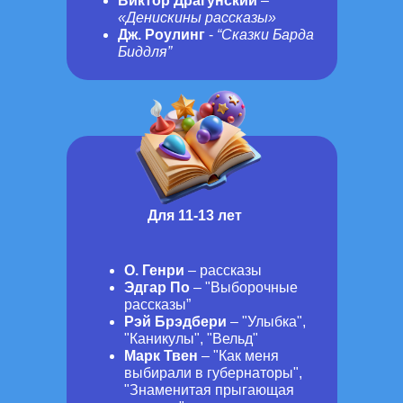
Виктор Драгунский
–
«Денискины рассказы»
Дж. Роулинг
-
“Сказки Барда
Биддля”
Для 11-13 лет
О. Генри
– рассказы
Эдгар По
– "Выборочные
рассказы”
Рэй Брэдбери
– "Улыбка",
"Каникулы", "Вельд"
Марк Твен
– "Как меня
выбирали в губернаторы",
"Знаменитая прыгающая