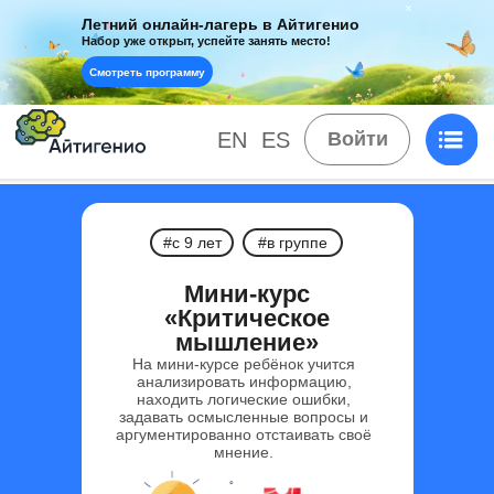
Летний онлайн-лагерь в Айтигенио
Набор уже открыт, успейте занять место!
Смотреть программу
EN
ES
Войти
#с 9 лет
#в группе
Мини-курс
«Критическое
мышление»
На мини-курсе ребёнок учится
анализировать информацию,
находить логические ошибки,
задавать осмысленные вопросы и
аргументированно отстаивать своё
мнение.