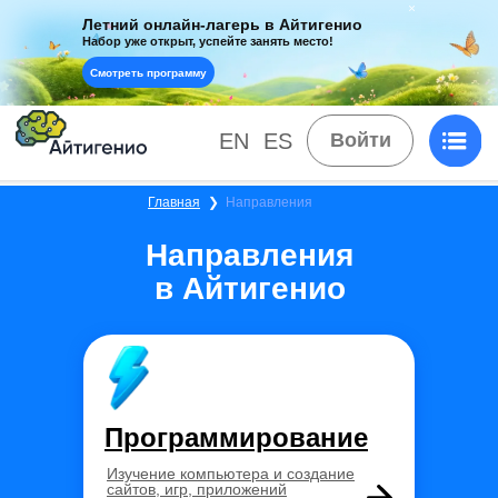
Летний онлайн-лагерь в Айтигенио
Набор уже открыт, успейте занять место!
Смотреть программу
EN
ES
Войти
Главная
❯
Направления
Направления
в Айтигенио
Программирование
Изучение компьютера и создание
сайтов, игр, приложений