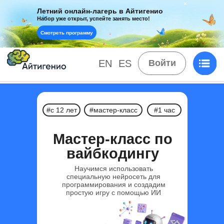
Летний онлайн-лагерь в Айтигенио
Набор уже открыт, успейте занять место!
Смотреть программу
EN
ES
Войти
#с 12 лет
#мастер-класс
#1 час
Мастер-класс по
вайбкодингу
Научимся использовать
специальную нейросеть для
программирования и создадим
простую игру с помощью ИИ