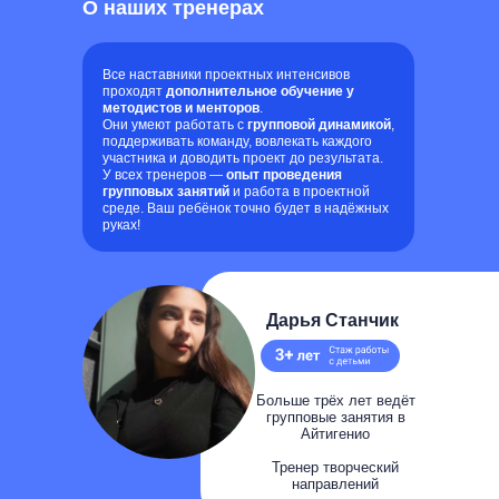
О наших тренерах
Все наставники проектных интенсивов
проходят
дополнительное обучение у
методистов и менторов
.
Они умеют работать с
групповой динамикой
,
поддерживать команду, вовлекать каждого
участника и доводить проект до результата.
У всех тренеров —
опыт проведения
групповых занятий
и работа в проектной
среде. Ваш ребёнок точно будет в надёжных
руках!
Дарья Станчик
Больше трёх лет ведёт
групповые занятия в
Айтигенио
Тренер творческий
направлений