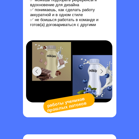
вдохновение для дизайна
✅ понимаешь, как сделать работу
аккуратной и в одном стиле
✅ не боишься работать в команде и
готов(а) договариваться с другими
ы учеников
про
шл
работ
ых потоков