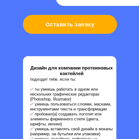
Оставить заявку
Над каким
проектом будут
Дизайн для компании протеиновых
коктейлей
работать
подходит тебе, если ты:
подростки?
✅ ты умеешь работать в одном или
нескольких графических редакторах
(Photoshop, Illustrator)
✅ умеешь пользоваться слоями, масками,
инструментами текста и трансформации
✅ пробовал(а) создавать логотип или
элементы фирменного стиля (цвета,
шрифты, иконки)
✅ умеешь вставлять свой дизайн в мокапы
(например, на бутылки или упаковки)
✅ можешь подобрать референсы и