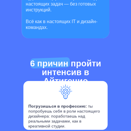
настоящих задач — без готовых
инструкций.
Всё как в настоящих IT и дизайн-
командах.
6 причин пройти
интенсив в
Айтигенио
Погрузишься в профессию:
ты
попробуешь себя в роли настоящего
дизайнера: поработаешь над
реальными задачами, как в
креативной студии.