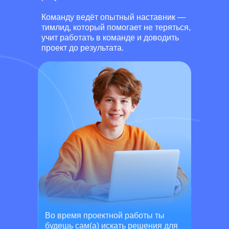
Команду ведёт опытный наставник —
тимлид, который помогает не теряться,
учит работать в команде и доводить
проект до результата.
Во время проектной работы ты
будешь сам(а) искать решения для