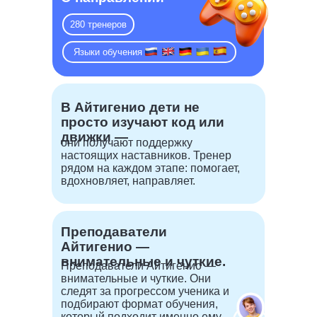
280 тренеров
Языки обучения: ru wwwwwwеngпта
В Айтигенио дети не
просто изучают код или
движки —
они получают поддержку
настоящих наставников. Тренер
рядом на каждом этапе: помогает,
вдохновляет, направляет.
Преподаватели
Айтигенио —
внимательные и чуткие.
Преподаватели Айтигенио —
внимательные и чуткие. Они
следят за прогрессом ученика и
подбирают формат обучения,
который подходит именно ему.