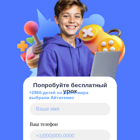
Попробуйте бесплатный
урок
+2960 детей со всего мира
выбрали Айтигенио
Ваш телефон