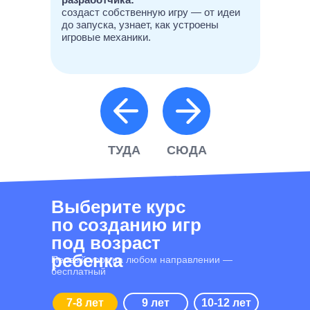
создаст собственную игру — от идеи
до запуска, узнает, как устроены
игровые механики.
ТУДА
СЮДА
Выберите курс
по созданию игр
под возраст
ребенка
Первый урок на любом направлении —
бесплатный
7-8 лет
9 лет
10-12 лет