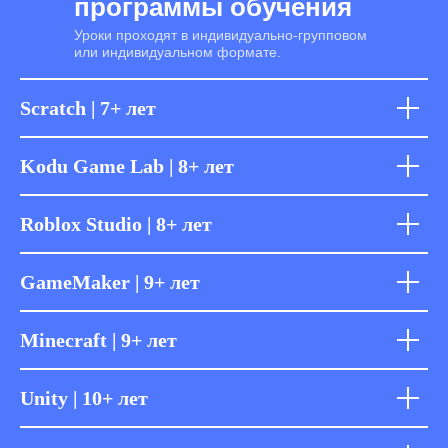
программы обучения
Уроки проходят в индивидуально-групповом
или индивидуальном формате.
Александр Сташкевич
Scratch | 7+ лет
5+ лет стаж работы с детьми
Kodu Game Lab | 8+ лет
Я стараюсь, чтобы ребенок чувствовал
свободу — не следовал шаблонам, а
создавал что-то свое. Даже простая
Roblox Studio | 8+ лет
игра может стать отражением его
фантазии и характера, если дать
пространство для эксперимента.
GameMaker | 9+ лет
Minecraft | 9+ лет
Unity | 10+ лет