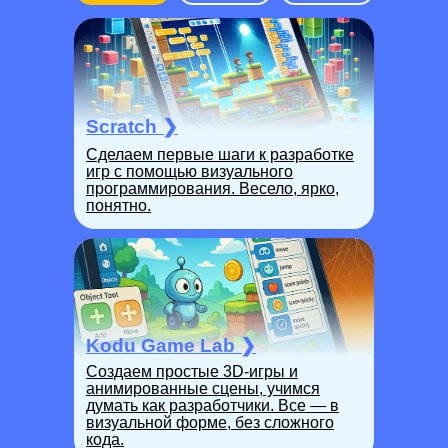
Разовьет логику и системное
Прокачает креат
мышление:
придумает сюжет,
научится продумывать действия
визуальное офор
наперед, работать со сценариями,
мыслить как автор
данными и алгоритмами.
Scratch
❯
Сделаем первые шаги к разработке
игр с помощью визуального
программирования. Весело, ярко,
понятно.
Kodu Game Lab
❯
Создаем простые 3D-игры и
анимированные сцены, учимся
думать как разработчики. Все — в
визуальной форме, без сложного
кода.