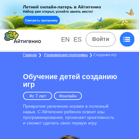
Летний онлайн-лагерь в Айтигенио
Набор уже открыт, успейте занять место!
Смотреть программу
EN
ES
Войти
Главная
❯
Развивающие программы
❯
Создание игр
Обучение детей созданию
игр
#c 7 лет
#онлайн
Превратим увлечение играми в полезный
навык. С Айтигенио ребенок освоит азы
программирования, прокачает креативность
и сможет сделать свою первую игру.