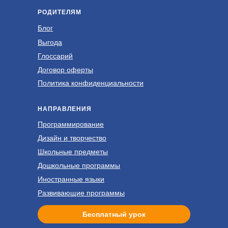
Scratch ❯
Ti
РОДИТЕЛЯМ
ммирования и
Изучение базовых принципов
Со
Блог
 в игре
программирования
ра
пр
Выгода
Глоссарий
Договор оферты
Политика конфиденциальности
НАПРАВЛЕНИЯ
Программирование
Дизайн и творчество
Школьные предметы
Дошкольные программы
Иностранные языки
Развивающие программы
Бесплатный урок