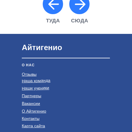
ТУДА
СЮДА
Айтигенио
О НАС
Отзывы
Наша команда
Наши ученики
Партнеры
Вакансии
О Айтигенио
Контакты
Карта сайта
c 10 лет
c